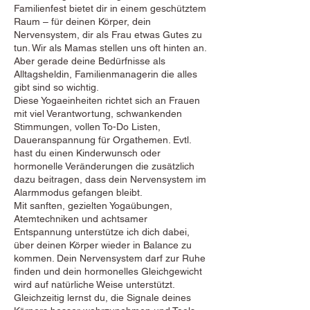
A
Familienfest bietet dir in einem geschütztem
u
Raum – für deinen Körper, dein
g
Nervensystem, dir als Frau etwas Gutes zu
.
tun. Wir als Mamas stellen uns oft hinten an.
Aber gerade deine Bedürfnisse als
Alltagsheldin, Familienmanagerin die alles
gibt sind so wichtig.
Diese Yogaeinheiten richtet sich an Frauen
mit viel Verantwortung, schwankenden
Stimmungen, vollen To-Do Listen,
Daueranspannung für Orgathemen. Evtl.
hast du einen Kinderwunsch oder
hormonelle Veränderungen die zusätzlich
dazu beitragen, dass dein Nervensystem im
Alarmmodus gefangen bleibt.
Mit sanften, gezielten Yogaübungen,
Atemtechniken und achtsamer
Entspannung unterstütze ich dich dabei,
über deinen Körper wieder in Balance zu
kommen. Dein Nervensystem darf zur Ruhe
finden und dein hormonelles Gleichgewicht
wird auf natürliche Weise unterstützt.
Gleichzeitig lernst du, die Signale deines