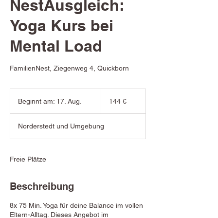
NestAusgleich:
Yoga Kurs bei
Mental Load
FamilienNest, Ziegenweg 4, Quickborn
144
Euro
Beginnt am: 17. Aug.
B
144 €
e
g
Norderstedt und Umgebung
i
n
n
t
Freie Plätze
a
m
Beschreibung
:
1
7
8x 75 Min. Yoga für deine Balance im vollen
.
Eltern-Alltag. Dieses Angebot im