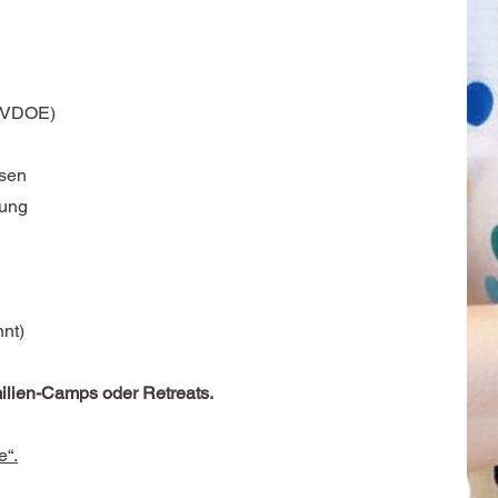
m VDOE)
ssen
nung
nnt)
ilien-Camps oder Retreats.
e“.