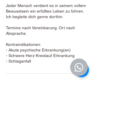
Jeder Mensch verdient es in seinem vollem
Bewusstsein ein erfülltes Leben zu führen.
Ich begleite dich gerne dorthin.
Termine nach Vereinbarung. Ort nach
Absprache.
Kontraindikationen:
- Akute psychische Erkrankung(en)
- Schwere Herz-Kreislauf Erkrankung
- Schlaganfall
Umbuchung & Kündigung
Im Falle von Rücktritt von der Buchung bis
zu einer Woche vor der Yogastunde bzw.
Kursbeginn kostenfrei möglich. Der bereits
bezahlte Betrag wird erstattet. Bei Rücktritt
unter einer Woche, werden 50% der
Kursgebühr erstattet. Ein Ersatzteilnehmer