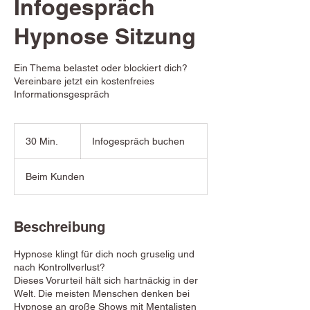
Infogespräch
Hypnose Sitzung
Ein Thema belastet oder blockiert dich?
Vereinbare jetzt ein kostenfreies
Informationsgespräch
Infogespräch
buchen
30 Min.
3
Infogespräch buchen
0
M
Beim Kunden
i
n
.
Beschreibung
Hypnose klingt für dich noch gruselig und
nach Kontrollverlust?
Dieses Vorurteil hält sich hartnäckig in der
Welt. Die meisten Menschen denken bei
Hypnose an große Shows mit Mentalisten