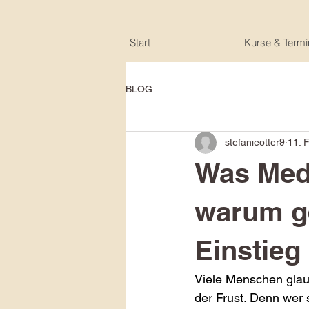
Start
Kurse & Termi
BLOG
stefanieotter9
11. 
Was Medi
warum ge
Einstieg
Viele Menschen glaub
der Frust. Denn wer s