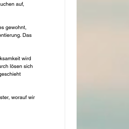
uchen auf, 
 es gewohnt, 
entierung. Das 
ksamkeit wird 
rch lösen sich 
eschieht 
ter, worauf wir 