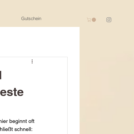
Gutschein
d
este
er beginnt oft 
ließt schnell: 