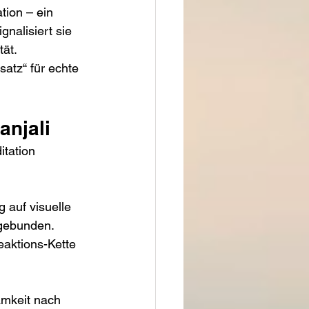
ion – ein 
nalisiert sie 
tät.
satz“ für echte 
anjali
itation 
 auf visuelle 
 gebunden.
eaktions-Kette 
amkeit nach 