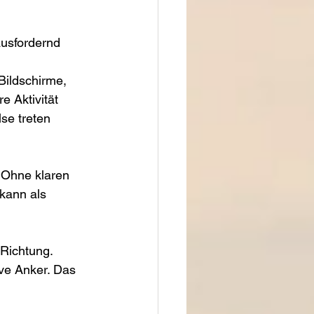
ausfordernd 
ildschirme, 
e Aktivität 
se treten 
. Ohne klaren 
kann als 
 Richtung. 
ve Anker. Das 