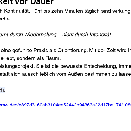
eit vor Dauer
h Kontinuität. Fünf bis zehn Minuten täglich sind wirkungs
oche. 
nt durch Wiederholung – nicht durch Intensität.
eine geführte Praxis als Orientierung. Mit der Zeit wird in
 erlebt, sondern als Raum.
Leistungsprojekt. Sie ist die bewusste Entscheidung, imm
statt sich ausschließlich vom Außen bestimmen zu lasse
ch:
ic.com/video/e897d3_60ab3104ee52442b94363a22d17be174/108