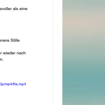
voller als eine 
nere Stille 
er wieder nach 
n.
0p/mp4/file.mp4